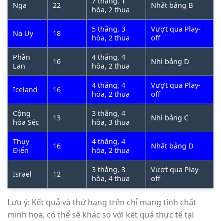
7 thắng, 1
Nga
22
Nhất bảng B
hòa, 2 thua
Chu kỳ diễn ra của giải đấu này cũng là 4 năm một
5 thắng, 3
Vượt qua Play-
lần (tương tự như Can Cup, Asian Cup hay World
Na Uy
18
hòa, 2 thua
off
Cup). Sức hút của Euro chỉ đứng sau World Cup,
mỗi lần giải đấu này khởi tranh thì sẽ thu hút hàng
Phần
4 thắng, 4
16
Nhì bảng D
Lan
hòa, 2 thua
triệu tín đồ không chỉ tại Châu Âu mà còn trên toàn
thế giới.
4 thắng, 4
Vượt qua Play-
Iceland
16
hòa, 2 thua
off
Địa chỉ
euro88.top
chuyên trang cung cấp tin
Cộng
3 thắng, 4
tức bóng đá mùa giải Euro 2024
13
Nhì bảng C
hòa Séc
hòa, 3 thua
Địa chỉ:
15 Nguyễn Minh Châu, Phú Trung, Tân Phú,
Thụy
4 thắng, 4
Thành phố Hồ Chí Minh, Việt Nam
16
Nhất bảng D
Điển
hòa, 2 thua
Số điện thoại:
0909887788
3 thắng, 3
Vượt qua Play-
Israel
12
hòa, 4 thua
off
Gmail:
euro88.top@gmail.com
Lưu ý: Kết quả và thứ hạng trên chỉ mang tính chất
Nền tảng social của chuyên trang euro88.top:
minh họa, có thể sẽ khác so với kết quả thực tế tại