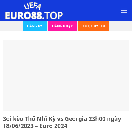
Bỏ
qua
nội
dung
ĐĂNG KÝ
ĐĂNG NHẬP
CƯỢC UY TÍN
Soi kèo Thổ Nhĩ Kỳ vs Georgia 23h00 ngày
18/06/2023 – Euro 2024