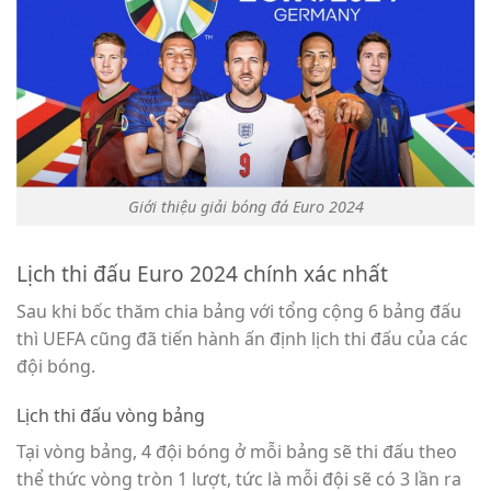
Giới thiệu giải bóng đá Euro 2024
Lịch thi đấu Euro 2024 chính xác nhất
Sau khi bốc thăm chia bảng với tổng cộng 6 bảng đấu
thì UEFA cũng đã tiến hành ấn định lịch thi đấu của các
đội bóng.
Lịch thi đấu vòng bảng
Tại vòng bảng, 4 đội bóng ở mỗi bảng sẽ thi đấu theo
thể thức vòng tròn 1 lượt, tức là mỗi đội sẽ có 3 lần ra