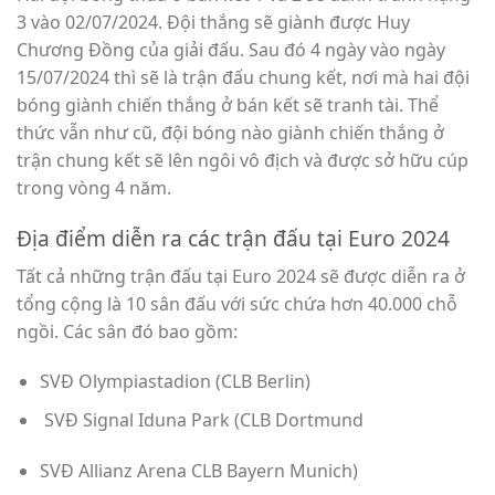
3 vào 02/07/2024. Đội thắng sẽ giành được Huy
Chương Đồng của giải đấu. Sau đó 4 ngày vào ngày
15/07/2024 thì sẽ là trận đấu chung kết, nơi mà hai đội
bóng giành chiến thắng ở bán kết sẽ tranh tài. Thể
thức vẫn như cũ, đội bóng nào giành chiến thắng ở
trận chung kết sẽ lên ngôi vô địch và được sở hữu cúp
trong vòng 4 năm.
Địa điểm diễn ra các trận đấu tại Euro 2024
Tất cả những trận đấu tại Euro 2024 sẽ được diễn ra ở
tổng cộng là 10 sân đấu với sức chứa hơn 40.000 chỗ
ngồi. Các sân đó bao gồm:
SVĐ Olympiastadion (CLB Berlin)
SVĐ Signal Iduna Park (CLB Dortmund
SVĐ Allianz Arena CLB Bayern Munich)