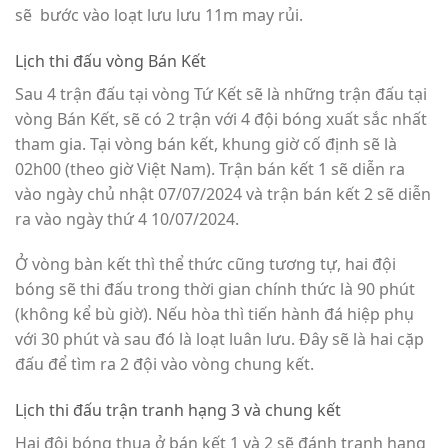
sẽ bước vào loạt lưu lưu 11m may rủi.
Lịch thi đấu vòng Bán Kết
Sau 4 trận đấu tại vòng Tứ Kết sẽ là những trận đấu tại
vòng Bán Kết, sẽ có 2 trận với 4 đội bóng xuất sắc nhất
tham gia. Tại vòng bán kết, khung giờ cố định sẽ là
02h00 (theo giờ Việt Nam). Trận bán kết 1 sẽ diễn ra
vào ngày chủ nhật 07/07/2024 và trận bán kết 2 sẽ diễn
ra vào ngày thứ 4 10/07/2024.
Ở vòng bàn kết thì thể thức cũng tương tự, hai đội
bóng sẽ thi đấu trong thời gian chính thức là 90 phút
(không kể bù giờ). Nếu hòa thì tiến hành đá hiệp phụ
với 30 phút và sau đó là loạt luân lưu. Đây sẽ là hai cặp
đấu để tìm ra 2 đội vào vòng chung kết.
Lịch thi đấu trận tranh hạng 3 và chung kết
Hai đội bóng thua ở bán kết 1 và 2 sẽ đánh tranh hạng