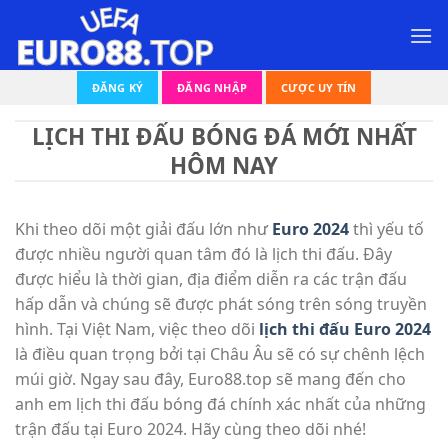
Bỏ
qua
nội
dung
ĐĂNG KÝ
ĐĂNG NHẬP
CƯỢC UY TÍN
LỊCH THI ĐẤU BÓNG ĐÁ MỚI NHẤT
HÔM NAY
Khi theo dõi một giải đấu lớn như
Euro 2024
thì yếu tố
được nhiều người quan tâm đó là lịch thi đấu. Đây
được hiểu là thời gian, địa điểm diễn ra các trận đấu
hấp dẫn và chúng sẽ được phát sóng trên sóng truyền
hình. Tại Việt Nam, việc theo dõi
lịch thi đấu Euro 2024
là điều quan trọng bởi tại Châu Âu sẽ có sự chênh lệch
múi giờ. Ngay sau đây, Euro88.top sẽ mang đến cho
anh em lịch thi đấu bóng đá chính xác nhất của những
trận đấu tại Euro 2024. Hãy cùng theo dõi nhé!