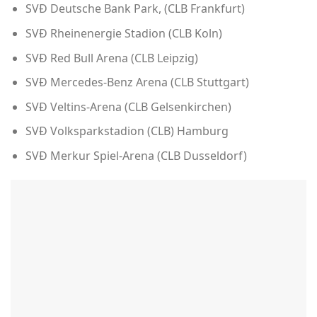
SVĐ Deutsche Bank Park, (CLB Frankfurt)
SVĐ Rheinenergie Stadion (CLB Koln)
SVĐ Red Bull Arena (CLB Leipzig)
SVĐ Mercedes-Benz Arena (CLB Stuttgart)
SVĐ Veltins-Arena (CLB Gelsenkirchen)
SVĐ Volksparkstadion (CLB) Hamburg
SVĐ Merkur Spiel-Arena (CLB Dusseldorf)