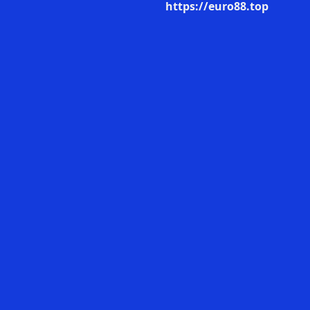
https://euro88.top