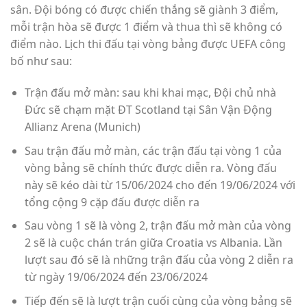
sân. Đội bóng có được chiến thắng sẽ giành 3 điểm,
mỗi trận hòa sẽ được 1 điểm và thua thì sẽ không có
điểm nào. Lịch thi đấu tại vòng bảng được UEFA công
bố như sau:
Trận đấu mở màn: sau khi khai mạc, Đội chủ nhà
Đức sẽ chạm mặt ĐT Scotland tại Sân Vận Động
Allianz Arena (Munich)
Sau trận đấu mở màn, các trận đấu tại vòng 1 của
vòng bảng sẽ chính thức được diễn ra. Vòng đấu
này sẽ kéo dài từ 15/06/2024 cho đến 19/06/2024 với
tổng cộng 9 cặp đấu được diễn ra
Sau vòng 1 sẽ là vòng 2, trận đấu mở màn của vòng
2 sẽ là cuộc chán trán giữa Croatia vs Albania. Lần
lượt sau đó sẽ là những trận đấu của vòng 2 diễn ra
từ ngày 19/06/2024 đến 23/06/2024
Tiếp đến sẽ là lượt trận cuối cùng của vòng bảng sẽ