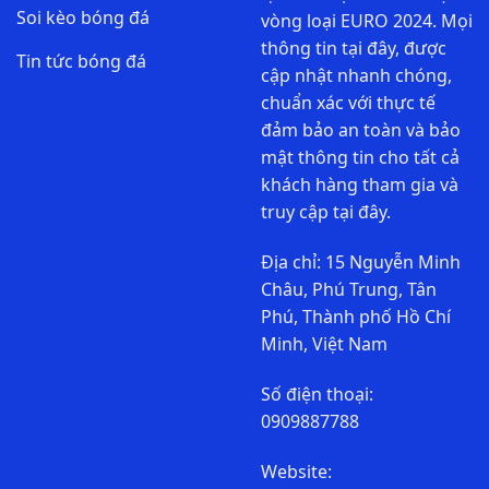
Soi kèo bóng đá
vòng loại EURO 2024. Mọi
thông tin tại đây, được
Tin tức bóng đá
cập nhật nhanh chóng,
chuẩn xác với thực tế
đảm bảo an toàn và bảo
mật thông tin cho tất cả
khách hàng tham gia và
truy cập tại đây.
Địa chỉ:
15 Nguyễn Minh
Châu, Phú Trung, Tân
Phú, Thành phố Hồ Chí
Minh, Việt Nam
Số điện thoại:
0909887788
Website: