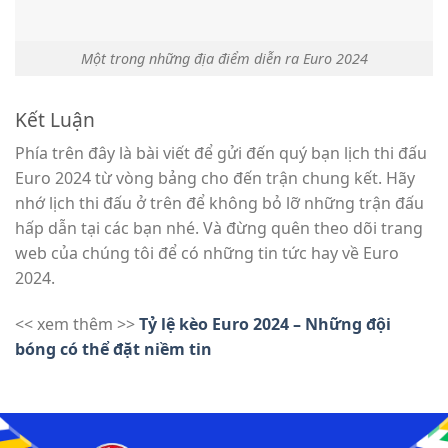
Một trong những địa điểm diễn ra Euro 2024
Kết Luận
Phía trên đây là bài viết để gửi đến quý bạn lịch thi đấu
Euro 2024 từ vòng bảng cho đến trận chung kết. Hãy
nhớ lịch thi đấu ở trên để không bỏ lỡ những trận đấu
hấp dẫn tại các bạn nhé. Và đừng quên theo dõi trang
web của chúng tôi để có những tin tức hay về Euro
2024.
<< xem thêm >>
Tỷ lệ kèo Euro 2024 – Những đội
bóng có thể đặt niềm tin