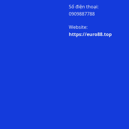
Số điện thoại:
0909887788
Website:
https://euro88.top