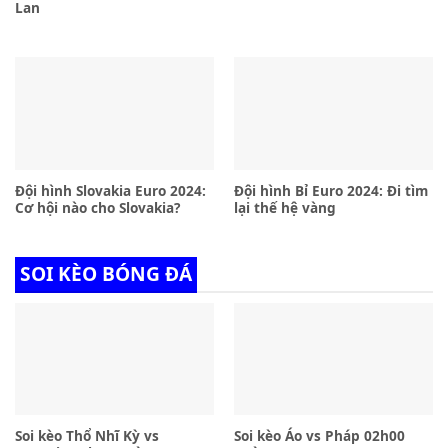
Lan
Đội hình Slovakia Euro 2024:
Đội hình Bỉ Euro 2024: Đi tìm
Cơ hội nào cho Slovakia?
lại thế hệ vàng
SOI KÈO BÓNG ĐÁ
Soi kèo Thổ Nhĩ Kỳ vs
Soi kèo Áo vs Pháp 02h00