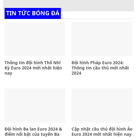
TIN TỨC BÓNG ĐÁ
Thông tin đội hình Thổ Nhĩ
Đội hình Pháp Euro 2024:
Kỳ Euro 2024 mới nhất hiện
Thông tin cầu thủ mới nhất
nay
2024
Đội hình Ba lan Euro 2024 &
Cập nhật cầu thủ đội hình Áo
điểm nổi bật của tuyển Ba
Euro 2024 mới nhất hiện nay