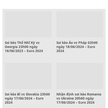
Soi kèo Thổ Nhĩ Kỳ vs
Soi kèo Áo vs Pháp 02h00
Georgia 23h00 ngày
ngày 18/06/2024 – Euro
18/06/2023 – Euro 2024
2024
Soi kèo Bỉ vs Slovakia 23h00
Nhận định soi kèo Romania
ngày 17/06/2024 – Euro
vs Ukraine 20h00 ngày
2024
17/06/2024 – Euro 2024