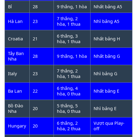
châu Âu.
Được lên lịch vào các năm chẵn giữa các
Bỉ
28
9 thắng, 1 hòa
Nhất bảng A5
giải đấu World Cup, ban đầu nó được gọi là Cúp
7 thắng, 2
các quốc gia châu Âu, và được đổi thành tên hiện
Hà Lan
23
Nhì bảng A5
hòa, 1 thua
tại vào năm 1968. Bắt đầu từ giải đấu năm 1996,
các chức vô địch cụ thể thường được gọi là ” UEFA
6 thắng, 3
Croatia
21
Nhất bảng H
hòa, 1 thua
Euro”; thể thức này kể từ đó đã được áp dụng trở
lại cho các giải đấu trước 1996.
Tây Ban
28
9 thắng, 1 hòa
Nhất bảng G
Nha
7 thắng, 2
Italy
23
Nhì bảng G
hòa, 1 thua
6 thắng, 4
Ba Lan
22
Nhất bảng E
hòa, 0 thua
Bồ Đào
5 thắng, 5
20
Nhì bảng E
Nha
hòa, 0 thua
6 thắng, 2
Vượt qua Play-
Hungary
20
hòa, 2 thua
off
UEFA Euro 2024 – Giải đấu cao nhất dành cho cấp độ đội