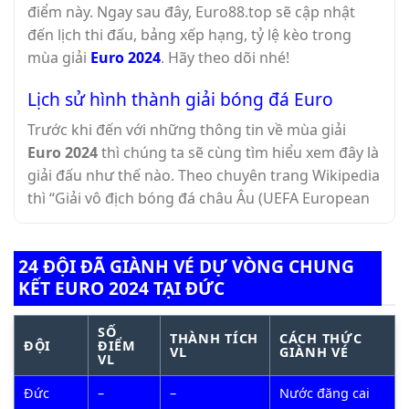
điểm này. Ngay sau đây, Euro88.top sẽ cập nhật
đến lịch thi đấu, bảng xếp hạng, tỷ lệ kèo trong
mùa giải
Euro 2024
. Hãy theo dõi nhé!
Lịch sử hình thành giải bóng đá Euro
Trước khi đến với những thông tin về mùa giải
Euro 2024
thì chúng ta sẽ cùng tìm hiểu xem đây là
giải đấu như thế nào. Theo chuyên trang Wikipedia
thì “Giải vô địch bóng đá châu Âu (UEFA European
Football Championship), thường được biết đến với
tên gọi
UEFA Euro
hay Euro, là giải bóng đá quốc
24 ĐỘI ĐÃ GIÀNH VÉ DỰ VÒNG CHUNG
tế dành cho các đội tuyển quốc gia nam của các
KẾT EURO 2024 TẠI ĐỨC
thành viên Liên đoàn bóng đá châu Âu (UEFA),
nhằm xác định nhà vô địch châu lục của châu Âu.
SỐ
THÀNH TÍCH
CÁCH THỨC
ĐỘI
ĐIỂM
VL
GIÀNH VÉ
Giải đấu thường được tổ chức bốn năm một lần kể
VL
từ năm 1960, ngoại trừ giải năm 2020 được tổ chức
Đức
–
–
Nước đăng cai
vào năm 2021 do đại dịch COVID-19 đang diễn ra ở