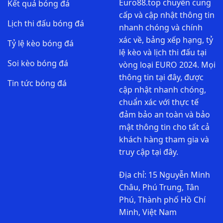
Euro88.top chuyên cung
Kết quả bóng đá
cấp và cập nhật thông tin
Lịch thi đấu bóng đá
nhanh chóng và chính
xác về, bảng xếp hạng, tỷ
Tỷ lệ kèo bóng đá
lệ kèo và lịch thi đấu tại
Soi kèo bóng đá
vòng loại EURO 2024. Mọi
thông tin tại đây, được
Tin tức bóng đá
cập nhật nhanh chóng,
chuẩn xác với thực tế
đảm bảo an toàn và bảo
mật thông tin cho tất cả
khách hàng tham gia và
truy cập tại đây.
Địa chỉ:
15 Nguyễn Minh
Châu, Phú Trung, Tân
Phú, Thành phố Hồ Chí
Minh, Việt Nam