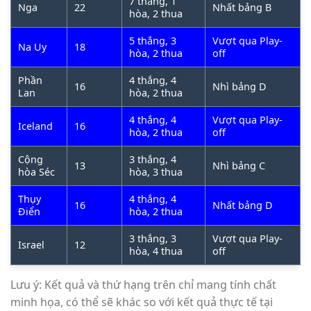
7 thắng, 1
Nga
22
Nhất bảng B
hòa, 2 thua
Chu kỳ diễn ra của giải đấu này cũng là 4 năm một
5 thắng, 3
Vượt qua Play-
lần (tương tự như Can Cup, Asian Cup hay World
Na Uy
18
hòa, 2 thua
off
Cup). Sức hút của Euro chỉ đứng sau World Cup,
mỗi lần giải đấu này khởi tranh thì sẽ thu hút hàng
Phần
4 thắng, 4
16
Nhì bảng D
Lan
hòa, 2 thua
triệu tín đồ không chỉ tại Châu Âu mà còn trên toàn
thế giới.
4 thắng, 4
Vượt qua Play-
Iceland
16
hòa, 2 thua
off
Địa chỉ
euro88.top
chuyên trang cung cấp tin
Cộng
3 thắng, 4
tức bóng đá mùa giải Euro 2024
13
Nhì bảng C
hòa Séc
hòa, 3 thua
Địa chỉ:
15 Nguyễn Minh Châu, Phú Trung, Tân Phú,
Thụy
4 thắng, 4
Thành phố Hồ Chí Minh, Việt Nam
16
Nhất bảng D
Điển
hòa, 2 thua
Số điện thoại:
0909887788
3 thắng, 3
Vượt qua Play-
Israel
12
hòa, 4 thua
off
Gmail:
euro88.top@gmail.com
Lưu ý: Kết quả và thứ hạng trên chỉ mang tính chất
Nền tảng social của chuyên trang euro88.top:
minh họa, có thể sẽ khác so với kết quả thực tế tại