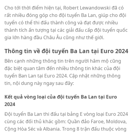
Cho tới thời điểm hiện tại, Robert Lewandowski đã có
rất nhiều đóng góp cho đội tuyển Ba Lan, giúp cho đội
tuyển có thể thi đấu thành công và đạt được nhiều
thành tích ấn tượng tại các giải đấu cấp đội tuyển quốc
gia lớn hàng đầu Châu Âu cũng như thế giới.
Thông tin về đội tuyển Ba Lan tại Euro 2024
Bên cạnh những thông tin trên người hâm mộ cũng
đặc biệt quan tâm đến nhiều thông tin khác của đội
tuyển Ban Lan tại Euro 2024. Cập nhật những thông
tin, nội dung này ngay sau đây:
Kết quả vòng loại của đội tuyển Ba Lan tại Euro
2024
Đội tuyển Ba Lan thi đấu tại bảng E vòng loại Euro 2024
cùng các đối thủ khác gồm: Quần đảo Faroe, Moldova,
Cộng Hòa Séc và Albania. Trong 8 trận đấu thuộc vòng