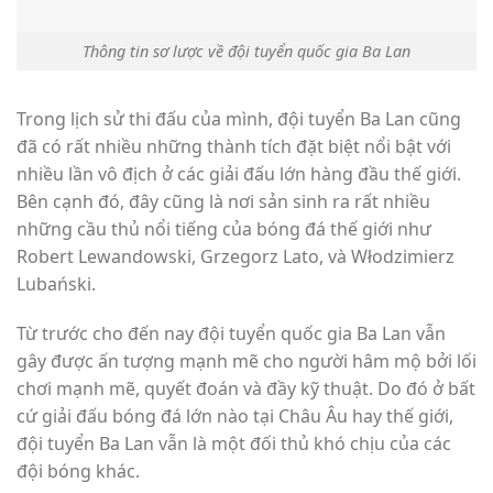
Thông tin sơ lược về đội tuyển quốc gia Ba Lan
Trong lịch sử thi đấu của mình, đội tuyển Ba Lan cũng
đã có rất nhiều những thành tích đặt biệt nổi bật với
nhiều lần vô địch ở các giải đấu lớn hàng đầu thế giới.
Bên cạnh đó, đây cũng là nơi sản sinh ra rất nhiều
những cầu thủ nổi tiếng của bóng đá thế giới như
Robert Lewandowski, Grzegorz Lato, và Włodzimierz
Lubański.
Từ trước cho đến nay đội tuyển quốc gia Ba Lan vẫn
gây được ấn tượng mạnh mẽ cho người hâm mộ bởi lối
chơi mạnh mẽ, quyết đoán và đầy kỹ thuật. Do đó ở bất
cứ giải đấu bóng đá lớn nào tại Châu Âu hay thế giới,
đội tuyển Ba Lan vẫn là một đối thủ khó chịu của các
đội bóng khác.