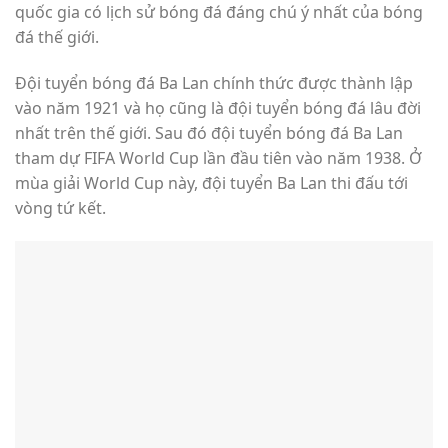
quốc gia có lịch sử bóng đá đáng chú ý nhất của bóng
đá thế giới.
Đội tuyển bóng đá Ba Lan chính thức được thành lập
vào năm 1921 và họ cũng là đội tuyển bóng đá lâu đời
nhất trên thế giới. Sau đó đội tuyển bóng đá Ba Lan
tham dự FIFA World Cup lần đầu tiên vào năm 1938. Ở
mùa giải World Cup này, đội tuyển Ba Lan thi đấu tới
vòng tứ kết.