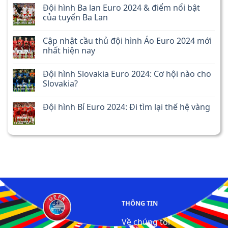
Đội hình Ba lan Euro 2024 & điểm nổi bật
của tuyển Ba Lan
Cập nhật cầu thủ đội hình Áo Euro 2024 mới
nhất hiện nay
Đội hình Slovakia Euro 2024: Cơ hội nào cho
Slovakia?
Đội hình Bỉ Euro 2024: Đi tìm lại thế hệ vàng
THÔNG TIN
Về chúng tôi