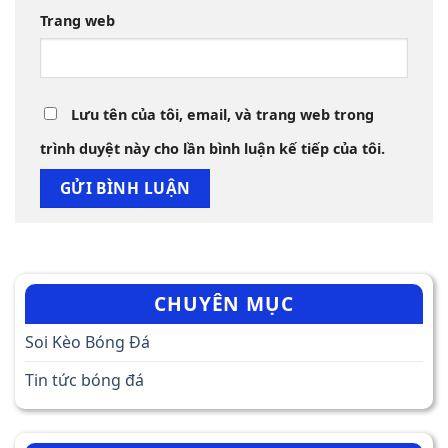
Trang web
Lưu tên của tôi, email, và trang web trong
trình duyệt này cho lần bình luận kế tiếp của tôi.
CHUYÊN MỤC
Soi Kèo Bóng Đá
Tin tức bóng đá