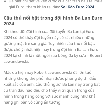
Để biết chi tiết về kèo cược của các trận đấu tại mùa
giải Euro, tham khảo tại đây:
Soi Kèo Euro 2024
Cầu thủ nổi bật trong đội hình Ba Lan Euro
2024
Khi theo dõi đội hình của đội tuyển Ba Lan tại Euro
2024 có thể thấy đội tuyển này có rất nhiều những
gương mặt trẻ sáng giá. Tuy nhiên cầu thủ nổi bật,
được chú ý nhất hiện nay trong đội hình Ba Lan Euro
2024 lại chính là một ngôi sao bóng đá kỳ cựu – Robert
Lewandowski.
Mặc dù hiện nay Robert Lewandowski đã lớn tuổi
nhưng không thể phủ nhận được phong độ thi đấu
xuất sắc của anh. Cầu thủ người Ba Lan này trong bất
cứ trận đấu nào đều cho thấy vị trí quan trọng của
mình trong hàng công với sức mạnh cũng như khả
năng ghi bàn vô cùng ấn tượng