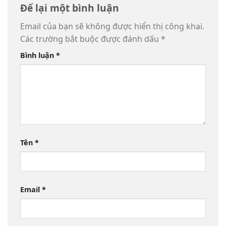
Để lại một bình luận
Email của bạn sẽ không được hiển thị công khai.
Các trường bắt buộc được đánh dấu
*
Bình luận
*
Tên
*
Email
*