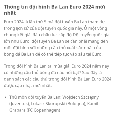
Thông tin đội hình Ba Lan Euro 2024 mới
nhất
Euro 2024 là lần thứ 5 mà đội tuyển Ba Lan tham dự
trong lịch sử của đội tuyển quốc gia này. Ở một vòng
chung kết giải đấu châu lục cấp độ Đội tuyển quốc gia
lớn như Euro, đội tuyển Ba Lan sẽ cần phải mang đến
một đội hình với những cầu thủ xuất sắc nhất của
bóng đá Ba Lan để có thể tiếp tục vào sâu tại Euro.
Trong đội hình Ba Lan tại mùa giải Euro 2024 năm nay
có những cầu thủ bóng đá nào nổi bật? Sau đây là
danh sách các cầu thủ trong đội hình Ba Lan Euro 2024
được cập nhật mới nhất:
Thủ môn đội tuyển Ba Lan: Wojciech Szczęsny
(Juventus), Lukasz Skorupski (Bologna), Kamil
Grabara (FC Copenhagen)