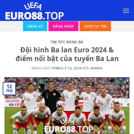
Bỏ
qua
nội
dung
ĐĂNG KÝ
ĐĂNG NHẬP
CƯỢC UY TÍN
TIN TỨC BÓNG ĐÁ
Đội hình Ba lan Euro 2024 &
điểm nổi bật của tuyển Ba Lan
ĐĂNG VÀO
THÁNG 5 12, 2024
BỞI
ADMIN
12
Th5