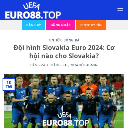
Bỏ
qua
nội
dung
ĐĂNG KÝ
ĐĂNG NHẬP
CƯỢC UY TÍN
TIN TỨC BÓNG ĐÁ
Đội hình Slovakia Euro 2024: Cơ
hội nào cho Slovakia?
ĐĂNG VÀO
THÁNG 5 10, 2024
BỞI
ADMIN
10
Th5