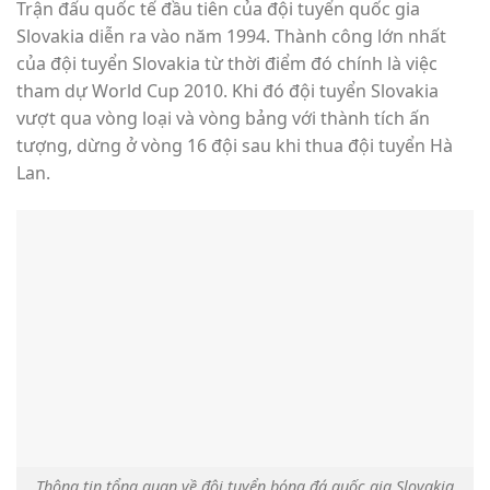
Trận đấu quốc tế đầu tiên của đội tuyển quốc gia
Slovakia diễn ra vào năm 1994. Thành công lớn nhất
của đội tuyển Slovakia từ thời điểm đó chính là việc
tham dự World Cup 2010. Khi đó đội tuyển Slovakia
vượt qua vòng loại và vòng bảng với thành tích ấn
tượng, dừng ở vòng 16 đội sau khi thua đội tuyển Hà
Lan.
Thông tin tổng quan về đội tuyển bóng đá quốc gia Slovakia