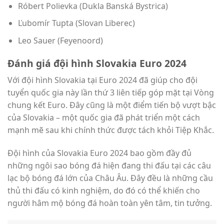
Róbert Polievka (Dukla Banská Bystrica)
Ľubomír Tupta (Slovan Liberec)
Leo Sauer (Feyenoord)
Đánh giá đội hình Slovakia Euro 2024
Với đội hình Slovakia tại Euro 2024 đã giúp cho đội
tuyển quốc gia này lần thứ 3 liên tiếp góp mặt tại Vòng
chung kết Euro. Đây cũng là một điểm tiến bộ vượt bậc
của Slovakia – một quốc gia đã phát triển một cách
mạnh mẽ sau khi chính thức được tách khỏi Tiệp Khắc.
Đội hình của Slovakia Euro 2024 bao gồm đầy đủ
những ngôi sao bóng đá hiện đang thi đấu tại các câu
lạc bộ bóng đá lớn của Châu Âu. Đây đều là những cầu
thủ thi đấu có kinh nghiệm, do đó có thể khiến cho
người hâm mộ bóng đá hoàn toàn yên tâm, tin tưởng.