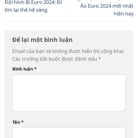
Đội hình Bỉ Euro 2024: Đi
Áo Euro 2024 mới nhất
tìm lại thế hệ vàng
hiện nay
Để lại một bình luận
Email của bạn sẽ không được hiển thị công khai.
Các trường bắt buộc được đánh dấu
*
Bình luận
*
Tên
*