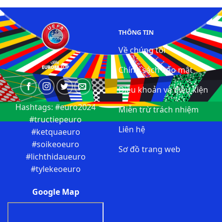
THÔNG TIN
Về chúng tôi
Chính sách bảo mật
Điều khoản và điều kiện
Hashtags: #euro2024
Miễn trừ trách nhiệm
#tructiepeuro
Liên hệ
#ketquaeuro
#soikeoeuro
Sơ đồ trang web
#lichthidaueuro
#tylekeoeuro
Google Map