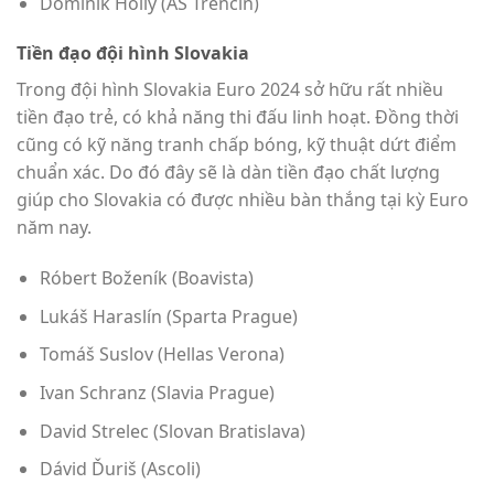
Dominik Hollý (AS Trenčín)
Tiền đạo đội hình Slovakia
Trong đội hình Slovakia Euro 2024 sở hữu rất nhiều
tiền đạo trẻ, có khả năng thi đấu linh hoạt. Đồng thời
cũng có kỹ năng tranh chấp bóng, kỹ thuật dứt điểm
chuẩn xác. Do đó đây sẽ là dàn tiền đạo chất lượng
giúp cho Slovakia có được nhiều bàn thắng tại kỳ Euro
năm nay.
Róbert Boženík (Boavista)
Lukáš Haraslín (Sparta Prague)
Tomáš Suslov (Hellas Verona)
Ivan Schranz (Slavia Prague)
David Strelec (Slovan Bratislava)
Dávid Ďuriš (Ascoli)