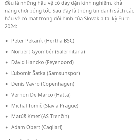
đều là những hậu vệ có dày dặn kinh nghiệm, khả
năng chơi bóng tốt. Sau đây là thông tin danh sách các
hậu vệ có mặt trong đội hình của Slovakia tại kỳ Euro
2024:
Peter Pekarík (Hertha BSC)
Norbert Gyömbér (Salernitana)
Dávid Hancko (Feyenoord)
Ľubomír Šatka (Samsunspor)
Denis Vavro (Copenhagen)
Vernon De Marco (Hatta)
Michal Tomič (Slavia Prague)
Matúš Kmeť (AS Trenčín)
Adam Obert (Cagliari)