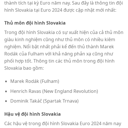
thành tích tại kỳ Euro năm nay. Sau đây là thông tin đội
hình Slovakia tại Euro 2024 được cập nhật mới nhất:
Thủ môn đội hình Slovakia
Trong đội hình Slovakia có sự xuất hiện của cả thủ môn
giàu kinh nghiệm cũng như thủ môn có nhiều kiêm
nghiệm. Nổi bật nhất phải kể đến thủ thành Marek
Rodák của Fulham với khả năng phản xạ cũng như
phối hợp tốt. Thông tin các thủ môn trong đội hình
Slovakia bao gồm:
Marek Rodák (Fulham)
Henrich Ravas (New England Revolution)
Dominik Takáč (Spartak Trnava)
Hậu vệ đội hình Slovakia
Các hậu vệ trong đội hình Slovakia Euro 2024 năm nay