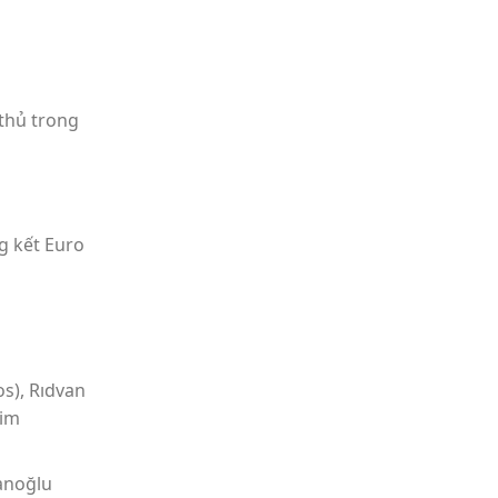
 thủ trong
g kết Euro
os), Rıdvan
rim
hanoğlu