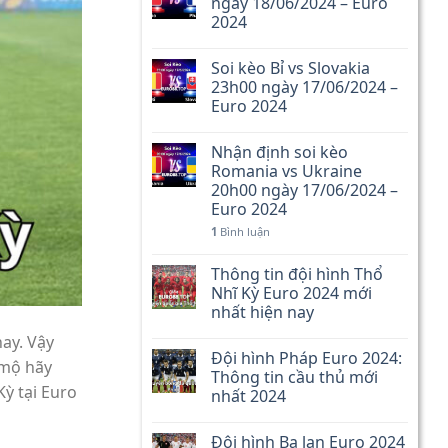
ngày 18/06/2024 – Euro
2024
Soi kèo Bỉ vs Slovakia
23h00 ngày 17/06/2024 –
Euro 2024
Nhận định soi kèo
Romania vs Ukraine
20h00 ngày 17/06/2024 –
Euro 2024
1
Bình luận
Thông tin đội hình Thổ
Nhĩ Kỳ Euro 2024 mới
nhất hiện nay
ay. Vậy
Đội hình Pháp Euro 2024:
 mộ hãy
Thông tin cầu thủ mới
Kỳ tại Euro
nhất 2024
Đội hình Ba lan Euro 2024