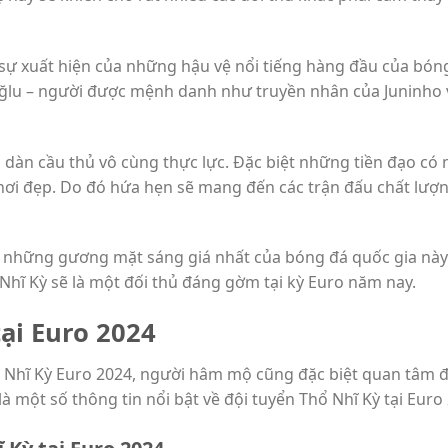
y sự xuất hiện của những hậu vệ nổi tiếng hàng đầu của bó
oğlu – người được mệnh danh như truyền nhân của Juninho
i dàn cầu thủ vô cùng thực lực. Đặc biệt những tiền đạo có
 chơi đẹp. Do đó hứa hẹn sẽ mang đến các trận đấu chất lượ
u những gương mặt sáng giá nhất của bóng đá quốc gia này.
 Nhĩ Kỳ sẽ là một đối thủ đáng gờm tại kỳ Euro năm nay.
ại Euro 2024
hổ Nhĩ Kỳ Euro 2024, người hâm mộ cũng đặc biệt quan tâm 
là một số thông tin nổi bật về đội tuyển Thổ Nhĩ Kỳ tại Euro