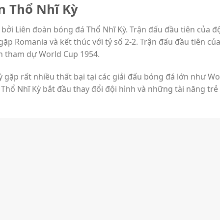
n Thổ Nhĩ Kỳ
bởi Liên đoàn bóng đá Thổ Nhĩ Kỳ. Trận đấu đầu tiên của đ
gặp Romania và kết thúc với tỷ số 2-2. Trận đấu đầu tiên củ
ển tham dự World Cup 1954.
 gặp rất nhiều thất bại tại các giải đấu bóng đá lớn như W
 Thổ Nhĩ Kỳ bắt đầu thay đổi đội hình và những tài năng trẻ