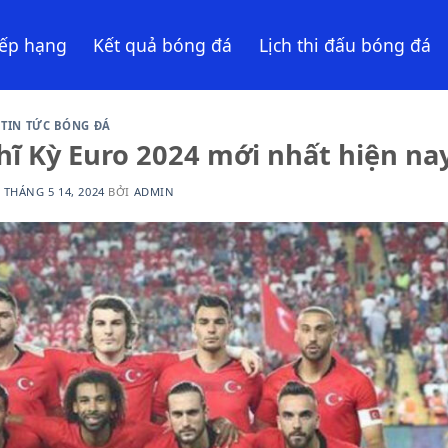
ếp hạng
Kết quả bóng đá
Lịch thi đấu bóng đá
TIN TỨC BÓNG ĐÁ
hĩ Kỳ Euro 2024 mới nhất hiện na
O
THÁNG 5 14, 2024
BỞI
ADMIN