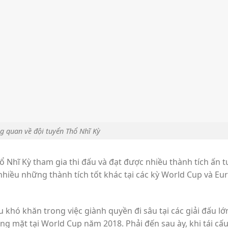
ng quan về đội tuyển Thổ Nhĩ Kỳ
 Nhĩ Kỳ tham gia thi đấu và đạt được nhiều thành tích ấn 
nhiều những thành tích tốt khác tại các kỳ World Cup và Eu
 khó khăn trong việc giành quyền đi sâu tại các giải đấu l
g mặt tại World Cup năm 2018. Phải đến sau ày, khi tái cấu