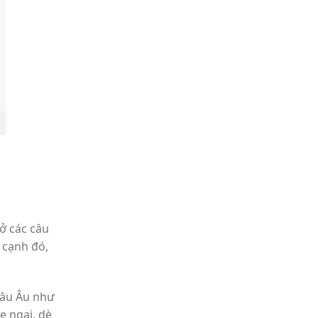
ở các câu
 cạnh đó,
Châu Âu như
e ngại, dè