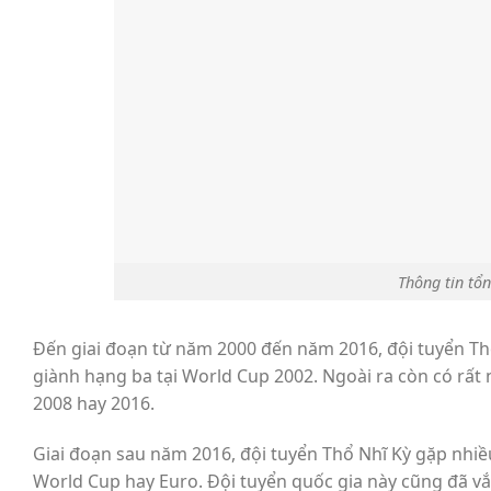
Thông tin tổ
Đến giai đoạn từ năm 2000 đến năm 2016, đội tuyển Thổ
giành hạng ba tại World Cup 2002. Ngoài ra còn có rất 
2008 hay 2016.
Giai đoạn sau năm 2016, đội tuyển Thổ Nhĩ Kỳ gặp nhiều
World Cup hay Euro. Đội tuyển quốc gia này cũng đã vắn