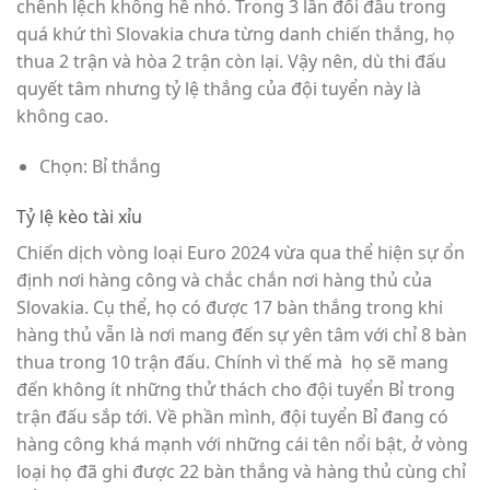
chênh lệch không hề nhỏ. Trong 3 lần đối đầu trong
quá khứ thì Slovakia chưa từng danh chiến thắng, họ
thua 2 trận và hòa 2 trận còn lại. Vậy nên, dù thi đấu
quyết tâm nhưng tỷ lệ thắng của đội tuyển này là
không cao.
Chọn: Bỉ thắng
Tỷ lệ kèo tài xỉu
Chiến dịch vòng loại Euro 2024 vừa qua thể hiện sự ổn
định nơi hàng công và chắc chắn nơi hàng thủ của
Slovakia. Cụ thể, họ có được 17 bàn thắng trong khi
hàng thủ vẫn là nơi mang đến sự yên tâm với chỉ 8 bàn
thua trong 10 trận đấu. Chính vì thế mà họ sẽ mang
đến không ít những thử thách cho đội tuyển Bỉ trong
trận đấu sắp tới. Về phần mình, đội tuyển Bỉ đang có
hàng công khá mạnh với những cái tên nổi bật, ở vòng
loại họ đã ghi được 22 bàn thắng và hàng thủ cùng chỉ