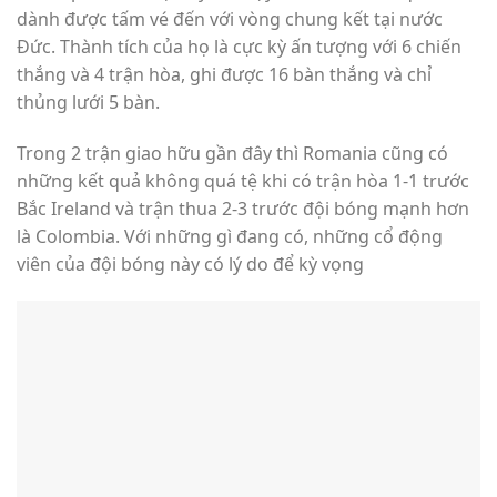
dành được tấm vé đến với vòng chung kết tại nước
Đức. Thành tích của họ là cực kỳ ấn tượng với 6 chiến
thắng và 4 trận hòa, ghi được 16 bàn thắng và chỉ
thủng lưới 5 bàn.
Trong 2 trận giao hữu gần đây thì Romania cũng có
những kết quả không quá tệ khi có trận hòa 1-1 trước
Bắc Ireland và trận thua 2-3 trước đội bóng mạnh hơn
là Colombia. Với những gì đang có, những cổ động
viên của đội bóng này có lý do để kỳ vọng