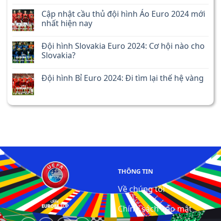
Cập nhật cầu thủ đội hình Áo Euro 2024 mới
nhất hiện nay
Đội hình Slovakia Euro 2024: Cơ hội nào cho
Slovakia?
Đội hình Bỉ Euro 2024: Đi tìm lại thế hệ vàng
THÔNG TIN
Về chúng tôi
Chính sách bảo mật