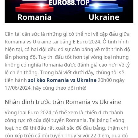
Cân tài cân sức là những gì có thể nói về cặp đấu giữa
Romania vs Ukraine tại bảng E Euro 2024. Ở tình hình
hiện tại, cả hai đội đều có sự cân bằng về mặt trình độ
lẫn phong độ. Tuy thi đấu tốt hơn tại vòng loại nhưng
không có nghĩa Romania được đánh giá cao hơn về tỷ
lệ chiến thắng. Trong bài viết dưới đây, chúng tôi sẽ
tiến hành
soi kèo Romania vs Ukraine
20h00 ngày
17/06/2024, hãy cùng theo dõi nhé!
Nhận định trước trận Romania vs Ukraine
Vòng loại Euro 2024 có thể xem là chiến dịch thành
công rực rỡ của đội tuyển Romania. Tại bảng I vòng
loại, họ đã thi đấu rất xuất sắc để đầu bảng, thậm chí
còn xếp trên cả đội tuyển Thụy Sĩ với 22 điểm, qua đó