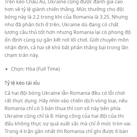
Trên kèo Châu Âu, Ukraine cũng được đánh giá cao
hơn về tỷ lệ giành chiến thắng. Mức thưởng cho đội
bóng này là 2.2 trong khi của Romania là 3.25. Nhưng
như đã phân tích ở trên, Ukraine dù đang có chất
lượng cầu thủ tốt hơn nhưng Romania lại có phong độ
ổn định cùng sự gắn kết nơi lối chơi. Giới chuyên môn
nhận định, cả hai sẽ khó bất phân thắng bại trong lần
chạm trán này.
Chọn: Hòa (Full Time)
Tỷ lệ kèo tài xỉu
Cả hai đội bóng Ukraine lẫn Romania đều có lỗi chơi
rất thực dụng. Hãy nhìn vào chiến dịch vòng loại, nếu
Romania chỉ có 5 bàn thua thì con số này bên phía
Ukraine cũng chỉ là 8. Hàng công của hai đội của thi
đấu không thực sự quá xuất sắc mà chỉ ở mức tròn vai.
Trong 4 trận gần nhất thì Romania chỉ ghi được 6 bàn