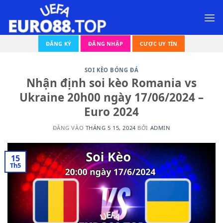
Bỏ
qua
nội
dung
ĐĂNG KÝ
ĐĂNG NHẬP
CƯỢC UY TÍN
SOI KÈO BÓNG ĐÁ
Nhận định soi kèo Romania vs
Ukraine 20h00 ngày 17/06/2024 –
Euro 2024
ĐĂNG VÀO
THÁNG 5 15, 2024
BỞI
ADMIN
15
Th5