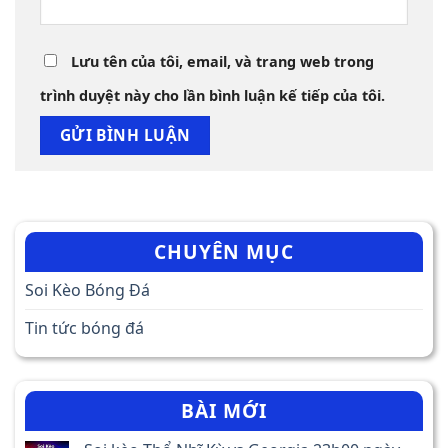
Lưu tên của tôi, email, và trang web trong
trình duyệt này cho lần bình luận kế tiếp của tôi.
CHUYÊN MỤC
Soi Kèo Bóng Đá
Tin tức bóng đá
BÀI MỚI