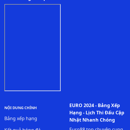
EURO 2024 - Bảng Xếp
NỘI DUNG CHÍNH
Hạng - Lịch Thi Đấu Cập
Bảng xếp hạng
Nhật Nhanh Chóng
Euro88.top chuyên cung