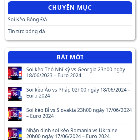
CHUYÊN MỤC
Soi Kèo Bóng Đá
Tin tức bóng đá
BÀI MỚI
Soi kèo Thổ Nhĩ Kỳ vs Georgia 23h00 ngày
18/06/2023 – Euro 2024
Soi kèo Áo vs Pháp 02h00 ngày 18/06/2024 –
Euro 2024
Soi kèo Bỉ vs Slovakia 23h00 ngày 17/06/2024
– Euro 2024
Nhận định soi kèo Romania vs Ukraine
20h00 ngày 17/06/2024 – Euro 2024