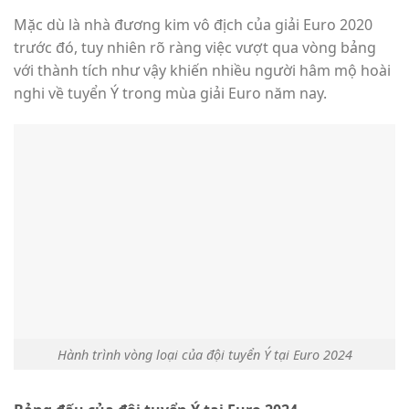
Mặc dù là nhà đương kim vô địch của giải Euro 2020
trước đó, tuy nhiên rõ ràng việc vượt qua vòng bảng
với thành tích như vậy khiến nhiều người hâm mộ hoài
nghi về tuyển Ý trong mùa giải Euro năm nay.
Hành trình vòng loại của đội tuyển Ý tại Euro 2024