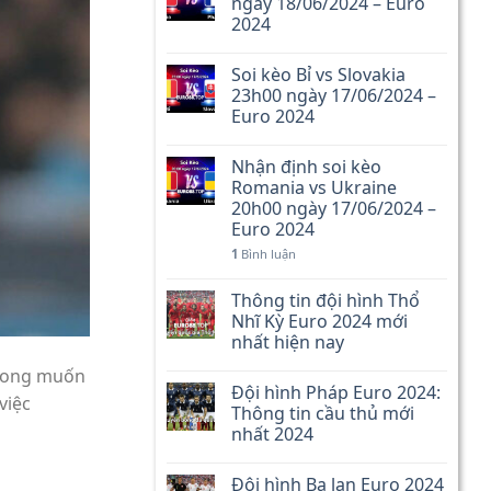
ngày 18/06/2024 – Euro
2024
Soi kèo Bỉ vs Slovakia
23h00 ngày 17/06/2024 –
Euro 2024
Nhận định soi kèo
Romania vs Ukraine
20h00 ngày 17/06/2024 –
Euro 2024
1
Bình luận
Thông tin đội hình Thổ
Nhĩ Kỳ Euro 2024 mới
nhất hiện nay
 mong muốn
Đội hình Pháp Euro 2024:
việc
Thông tin cầu thủ mới
nhất 2024
Đội hình Ba lan Euro 2024