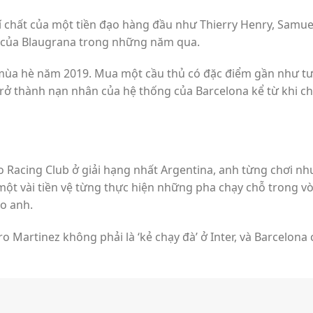
í chất của một tiền đạo hàng đầu như Thierry Henry, Samuel
g của Blaugrana trong những năm qua.
mùa hè năm 2019. Mua một cầu thủ có đặc điểm gần như tư
 trở thành nạn nhân của hệ thống của Barcelona kể từ khi c
o Racing Club ở giải hạng nhất Argentina, anh từng chơi nh
 một vài tiền vệ từng thực hiện những pha chạy chỗ trong 
o anh.
ro Martinez không phải là ‘kẻ chạy đà’ ở Inter, và Barcelona