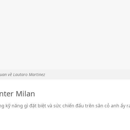
uan về Lautaro Martinez
Inter Milan
g kỹ năng gì đặt biệt và sức chiến đấu trên sân cỏ anh ấy r