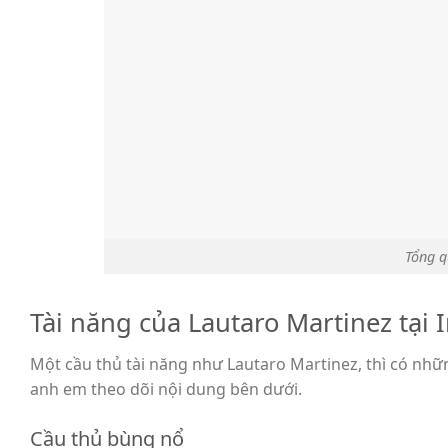
Tổng q
Tài năng của Lautaro Martinez tại 
Một cầu thủ tài năng như
Lautaro Martinez, thì có nhữn
anh em theo dõi nội dung bên dưới.
Cầu thủ bùng nổ