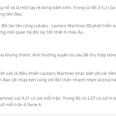
g nổ và là một tay rê bóng bẩm sinh. Trong sơ đồ 3-5-2 của
ng tiền đạo.
 đối tác tấn công Lukaku. Lautaro Martinez đã phát triển s
ng mối quan hệ đối tác tốt nhất ở châu Âu.
hía khung thành. Anh thường xuyên lùi sâu để thu thập bóng
ên sân là điều khiến Lautaro Martinez khác biệt với các tiề
iền đạo rất nhạy bén cùng với đôi chân nhanh nhẹn và khả 
inez sút 4,31 cú sút mỗi trận. Trong đó có 2,07 cú sút trú
út mỗi trận ở Serie A.