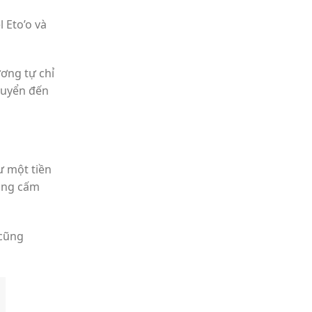
 Eto’o và
ơng tự chỉ
huyển đến
ư một tiền
vòng cấm
 cũng