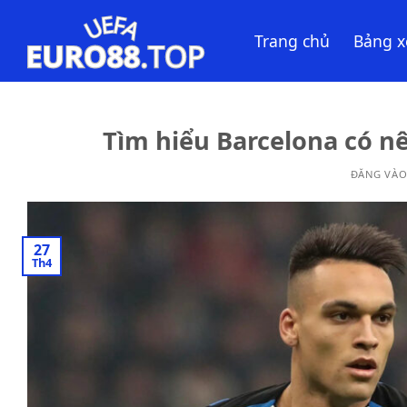
Bỏ
qua
Trang chủ
Bảng x
nội
dung
Tìm hiểu Barcelona có n
ĐĂNG VÀ
27
Th4