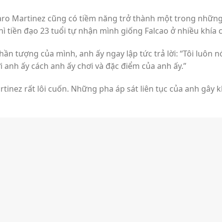
aro Martinez cũng có tiềm năng trở thành một trong những
hì tiền đạo 23 tuổi tự nhận mình giống Falcao ở nhiều khía 
ần tượng của mình, anh ấy ngay lập tức trả lời: “Tôi luôn nó
i anh ấy cách anh ấy chơi và đặc điểm của anh ấy.”
inez rất lôi cuốn. Những pha áp sát liên tục của anh gây 