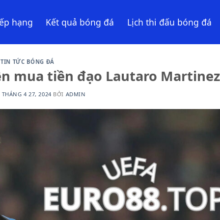
ếp hạng
Kết quả bóng đá
Lịch thi đấu bóng đá
TIN TỨC BÓNG ĐÁ
ên mua tiền đạo Lautaro Martinez
O
THÁNG 4 27, 2024
BỞI
ADMIN