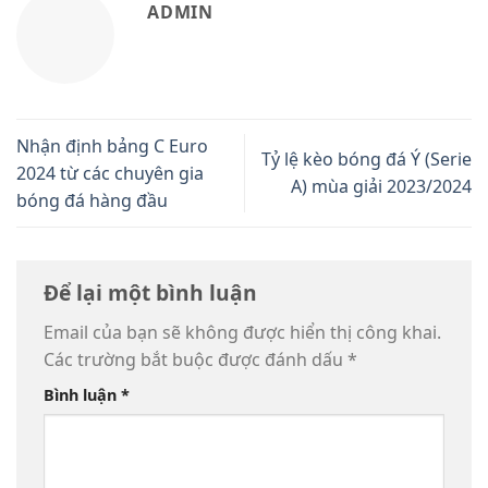
ADMIN
Nhận định bảng C Euro
Tỷ lệ kèo bóng đá Ý (Serie
2024 từ các chuyên gia
A) mùa giải 2023/2024
bóng đá hàng đầu
Để lại một bình luận
Email của bạn sẽ không được hiển thị công khai.
Các trường bắt buộc được đánh dấu
*
Bình luận
*