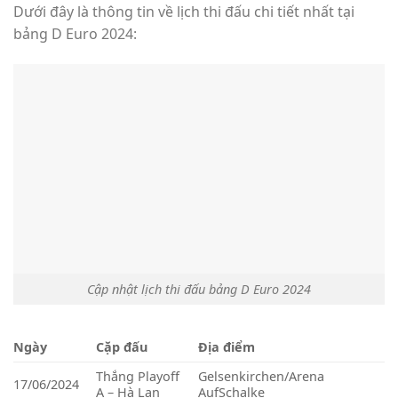
Dưới đây là thông tin về lịch thi đấu chi tiết nhất tại
bảng D Euro 2024:
Cập nhật lịch thi đấu bảng D Euro 2024
Ngày
Cặp đấu
Địa điểm
Thắng Playoff
Gelsenkirchen/Arena
17/06/2024
A – Hà Lan
AufSchalke