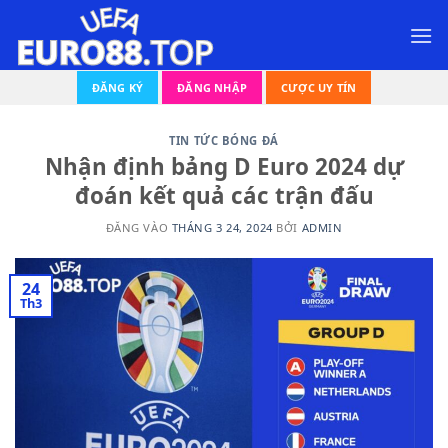
Bỏ
qua
nội
dung
ĐĂNG KÝ
ĐĂNG NHẬP
CƯỢC UY TÍN
TIN TỨC BÓNG ĐÁ
Nhận định bảng D Euro 2024 dự
đoán kết quả các trận đấu
ĐĂNG VÀO
THÁNG 3 24, 2024
BỞI
ADMIN
24
Th3