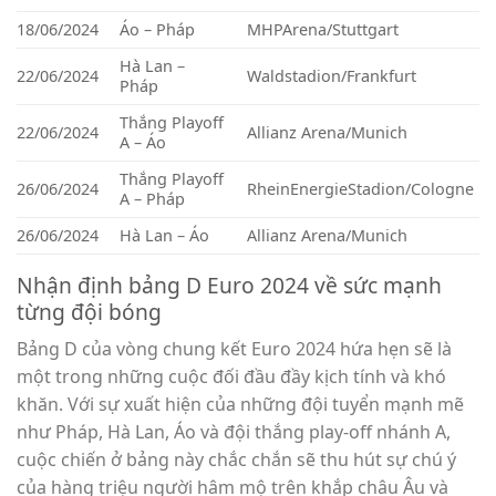
18/06/2024
Áo – Pháp
MHPArena/Stuttgart
Hà Lan –
22/06/2024
Waldstadion/Frankfurt
Pháp
Thắng Playoff
22/06/2024
Allianz Arena/Munich
A – Áo
Thắng Playoff
26/06/2024
RheinEnergieStadion/Cologne
A – Pháp
26/06/2024
Hà Lan – Áo
Allianz Arena/Munich
Nhận định bảng D Euro 2024 về sức mạnh
từng đội bóng
Bảng D của vòng chung kết Euro 2024 hứa hẹn sẽ là
một trong những cuộc đối đầu đầy kịch tính và khó
khăn. Với sự xuất hiện của những đội tuyển mạnh mẽ
như Pháp, Hà Lan, Áo và đội thắng play-off nhánh A,
cuộc chiến ở bảng này chắc chắn sẽ thu hút sự chú ý
của hàng triệu người hâm mộ trên khắp châu Âu và