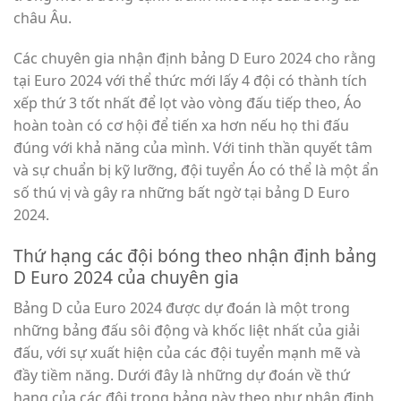
châu Âu.
Các chuyên gia nhận định bảng D Euro 2024 cho rằng
tại Euro 2024 với thể thức mới lấy 4 đội có thành tích
xếp thứ 3 tốt nhất để lọt vào vòng đấu tiếp theo, Áo
hoàn toàn có cơ hội để tiến xa hơn nếu họ thi đấu
đúng với khả năng của mình. Với tinh thần quyết tâm
và sự chuẩn bị kỹ lưỡng, đội tuyển Áo có thể là một ẩn
số thú vị và gây ra những bất ngờ tại bảng D Euro
2024.
Thứ hạng các đội bóng theo nhận định bảng
D Euro 2024 của chuyên gia
Bảng D của Euro 2024 được dự đoán là một trong
những bảng đấu sôi động và khốc liệt nhất của giải
đấu, với sự xuất hiện của các đội tuyển mạnh mẽ và
đầy tiềm năng. Dưới đây là những dự đoán về thứ
hạng của các đội trong bảng này theo như nhận định