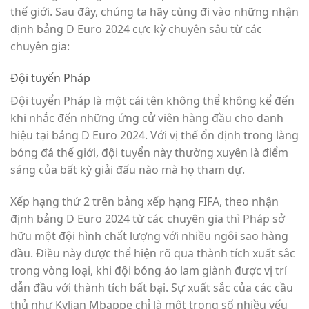
thế giới. Sau đây, chúng ta hãy cùng đi vào những nhận
định bảng D Euro 2024 cực kỳ chuyên sâu từ các
chuyên gia:
Đội tuyển Pháp
Đội tuyển Pháp là một cái tên không thể không kể đến
khi nhắc đến những ứng cử viên hàng đầu cho danh
hiệu tại bảng D Euro 2024. Với vị thế ổn định trong làng
bóng đá thế giới, đội tuyển này thường xuyên là điểm
sáng của bất kỳ giải đấu nào mà họ tham dự.
Xếp hạng thứ 2 trên bảng xếp hạng FIFA, theo nhận
định bảng D Euro 2024 từ các chuyên gia thì Pháp sở
hữu một đội hình chất lượng với nhiều ngôi sao hàng
đầu. Điều này được thể hiện rõ qua thành tích xuất sắc
trong vòng loại, khi đội bóng áo lam giành được vị trí
dẫn đầu với thành tích bất bại. Sự xuất sắc của các cầu
thủ như Kylian Mbappe chỉ là một trong số nhiều yếu