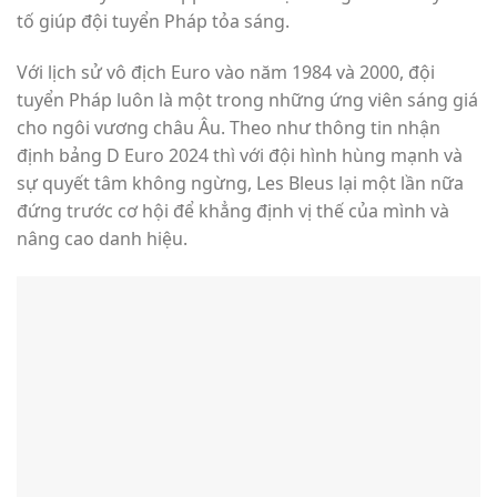
tố giúp đội tuyển Pháp tỏa sáng.
Với lịch sử vô địch Euro vào năm 1984 và 2000, đội
tuyển Pháp luôn là một trong những ứng viên sáng giá
cho ngôi vương châu Âu. Theo như thông tin nhận
định bảng D Euro 2024 thì với đội hình hùng mạnh và
sự quyết tâm không ngừng, Les Bleus lại một lần nữa
đứng trước cơ hội để khẳng định vị thế của mình và
nâng cao danh hiệu.