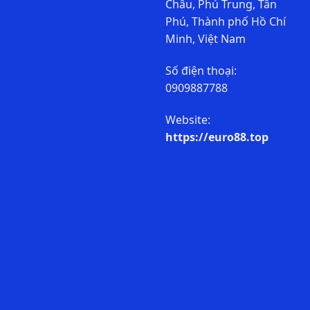
Châu, Phú Trung, Tân
Phú, Thành phố Hồ Chí
Minh, Việt Nam
Số điện thoại:
0909887788
Website:
https://euro88.top