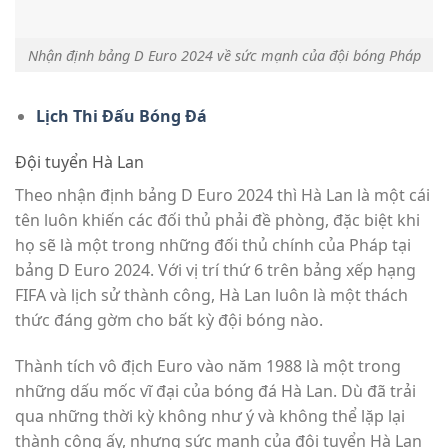
Nhận định bảng D Euro 2024 về sức mạnh của đội bóng Pháp
Lịch Thi Đấu Bóng Đá
Đội tuyển Hà Lan
Theo nhận định bảng D Euro 2024 thì Hà Lan là một cái
tên luôn khiến các đối thủ phải đề phòng, đặc biệt khi
họ sẽ là một trong những đối thủ chính của Pháp tại
bảng D Euro 2024. Với vị trí thứ 6 trên bảng xếp hạng
FIFA và lịch sử thành công, Hà Lan luôn là một thách
thức đáng gờm cho bất kỳ đội bóng nào.
Thành tích vô địch Euro vào năm 1988 là một trong
những dấu mốc vĩ đại của bóng đá Hà Lan. Dù đã trải
qua những thời kỳ không như ý và không thể lặp lại
thành công ấy, nhưng sức mạnh của đội tuyển Hà Lan