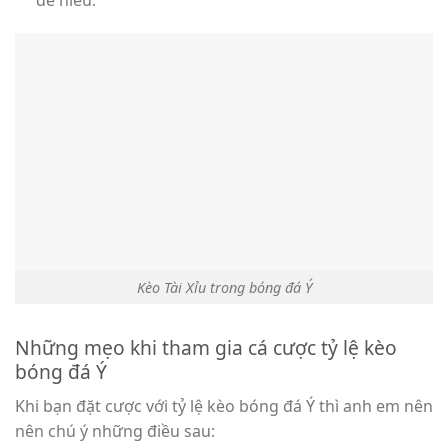
Kèo Tài Xỉu trong bóng đá Ý
Những mẹo khi tham gia cá cược tỷ lệ kèo
bóng đá Ý
Khi bạn đặt cược với tỷ lệ kèo bóng đá Ý thì anh em nên
nên chú ý những điều sau: