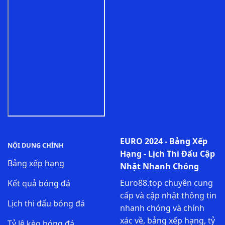
EURO 2024 - Bảng Xếp
NỘI DUNG CHÍNH
Hạng - Lịch Thi Đấu Cập
Bảng xếp hạng
Nhật Nhanh Chóng
Euro88.top chuyên cung
Kết quả bóng đá
cấp và cập nhật thông tin
Lịch thi đấu bóng đá
nhanh chóng và chính
xác về, bảng xếp hạng, tỷ
Tỷ lệ kèo bóng đá