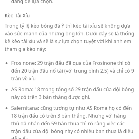
đáng để lựa chọn.
Kèo Tài Xỉu
Trong tỷ lệ kèo bóng đá Ý thì kèo tài xỉu sẽ không dựa
vào sức mạnh của những ông lớn. Dưới đây sẽ là thống
kê kèo tài xỉu và sẽ là sự lựa chọn tuyệt vời khi anh em
tham gia kèo này:
Frosinone: 29 trận đấu đã qua của Frosinone thì có
đến 20 trận đấu nổ tài (với trung bình 2.5) và chỉ có 9
trận về xỉu
AS Roma: 18 trong tổng số 29 trận đấu của đội bóng
này có trên 3 bàn thắng được ghi.
Salernitana: cũng tương tự như AS Roma họ có đến
18 trận đấu có trên 3 bàn thắng. Nhưng với hàng
thủ đã nhận đến 59 bàn thua thì rõ ràng việc các
trận đấu của đội bóng này có nhiều ban thua là điều
dễ hiểu.