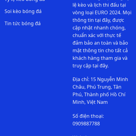
lệ kèo và lịch thi đấu tại
Soi kèo bóng đá
vòng loại EURO 2024. Mọi
thông tin tại đây, được
Tin tức bóng đá
cập nhật nhanh chóng,
chuẩn xác với thực tế
đảm bảo an toàn và bảo
mật thông tin cho tất cả
khách hàng tham gia và
truy cập tại đây.
Địa chỉ:
15 Nguyễn Minh
Châu, Phú Trung, Tân
Phú, Thành phố Hồ Chí
Minh, Việt Nam
Số điện thoại:
0909887788