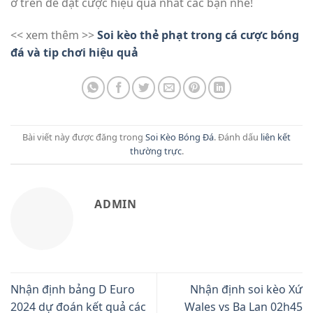
ở trên để đặt cược hiệu quả nhất các bạn nhé!
<< xem thêm >>
Soi kèo thẻ phạt trong cá cược bóng
đá và tip chơi hiệu quả
Bài viết này được đăng trong
Soi Kèo Bóng Đá
. Đánh dấu
liên kết
thường trực
.
ADMIN
Nhận định bảng D Euro
Nhận định soi kèo Xứ
2024 dự đoán kết quả các
Wales vs Ba Lan 02h45